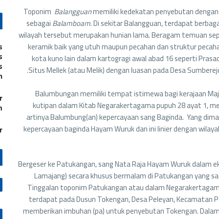
Toponim
Balangguan
memiliki kedekatan penyebutan denga
sebagai
Balamboam
. Di sekitar Balangguan, terdapat berba
wilayah tersebut merupakan hunian lama. Beragam temuan sepe
s
keramik baik yang utuh maupun pecahan dan struktur pecaha
s
kota kuno lain dalam kartogragi awal abad 16 seperti Pras
s
Situs Mellek (atau Melik) dengan luasan pada Desa Sumberejo
n
Balumbungan memiliki tempat istimewa bagi kerajaan Ma
r
kutipan dalam Kitab Negarakertagama pupuh 28 ayat 1, m
m
artinya Balumbung(an) kepercayaan sang Baginda. Yang dima
kepercayaan baginda Hayam Wuruk dan ini linier dengan wila
r
Bergeser ke Patukangan, sang Nata Raja Hayam Wuruk dalam eksp
Lamajang) secara khusus bermalam di Patukangan yang saa
Tinggalan toponim Patukangan atau dalam Negarakertagama 
terdapat pada Dusun Tokengan, Desa Peleyan, Kecamatan Pana
memberikan imbuhan (pa) untuk penyebutan Tokengan. Dalam r