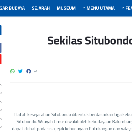
GAR BUDAYA
SEJARAH
MUSEUM
MENU UTAMA
FE
Sekilas Situbond
Tlatah kesejarahan Situbondo dibentuk berdasarkan tiga kebu
Situbondo. Wilayah timur diwakili oleh kebudayaan Balumbun
dapat dilihat pada sisa jejak kebudayaan Patukangan dan wila