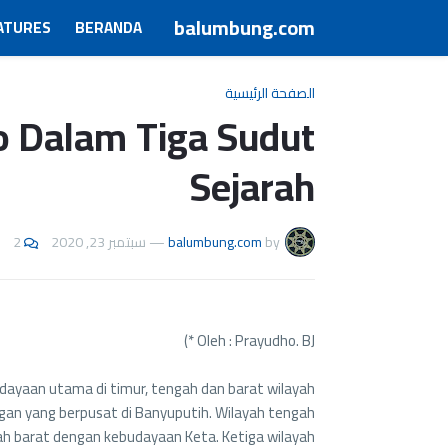
balumbung.com
ATURES
BERANDA
الصفحة الرئيسية
o Dalam Tiga Sudut
Sejarah
2
سبتمبر 23, 2020
—
balumbung.com
by
Oleh : Prayudho. BJ *)
dayaan utama di timur, tengah dan barat wilayah
gan yang berpusat di Banyuputih. Wilayah tengah
yah barat dengan kebudayaan Keta. Ketiga wilayah