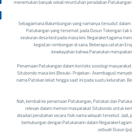
menemukan banyak sekali reruntuhan peradaban Patukangan 
Sebagaimana Balumbungan yang namanya tersudut dalam rua
Patukangan yang tersemat pada Dusun Tokengan tak la
seukuran desa kecil pada masa kini. Negarakertagama men
kegiatan rombongan di sana. Beberapa catatan Ero
kewilayahan bahwa Panarukan merupakan s
Penamaan Patukangan dalam konteks sosiologi masyarakat d
Situbondo masa kini (Besuki- Prajekan- Asembagus) menye
nama Patokan lekat hingga saat ini pada suatu kelurahan. Be
Nah, kembali ke penamaan Patukangan, Patokan dan Patuka
relevan dalam memori masyarakat Situbondo untuk kemu
disadari perubahan secara fisik nama wilayah tersebut. Jad
berhubungan dengan Patukanann dalam Negarakertagama
sebuah Dusun (pa)