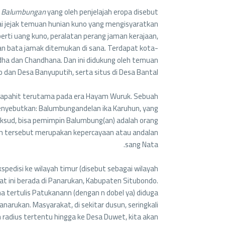
n
Balumbungan
yang oleh penjelajah eropa disebut
gai jejak temuan hunian kuno yang mengisyaratkan
rti uang kuno, peralatan perang jaman kerajaan,
n bata jamak ditemukan di sana. Terdapat kota-
adha dan Chandhana. Dan ini didukung oleh temuan
 dan Desa Banyuputih, serta situs di Desa Bantal.
japahit terutama pada era Hayam Wuruk. Sebuah
enyebutkan: Balumbungandelan ika Karuhun, yang
ksud, bisa pemimpin Balumbung(an) adalah orang
yah tersebut merupakan kepercayaan atau andalan
sang Nata.
edisi ke wilayah timur (disebut sebagai wilayah
t ini berada di Panarukan, Kabupaten Situbondo.
tertulis Patukanann (dengan n dobel ya) diduga
rukan. Masyarakat, di sekitar dusun, seringkali
adius tertentu hingga ke Desa Duwet, kita akan