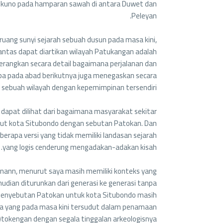
kuno pada hamparan sawah di antara Duwet dan
Peleyan.
ng sunyi sejarah sebuah dusun pada masa kini,
ntas dapat diartikan wilayah Patukangan adalah
erangkan secara detail bagaimana perjalanan dan
pa pada abad berikutnya juga menegaskan secara
ebuah wilayah dengan kepemimpinan tersendiri.
apat dilihat dari bagaimana masyarakat sekitar
but kota Situbondo dengan sebutan Patokan. Dan
berapa versi yang tidak memiliki landasan sejarah
yang logis cenderung mengadakan-adakan kisah.
nann, menurut saya masih memiliki konteks yang
dian diturunkan dari generasi ke generasi tanpa
i, penyebutan Patokan untuk kota Situbondo masih
 yang pada masa kini tersudut dalam penamaan
tokengan dengan segala tinggalan arkeologisnya.