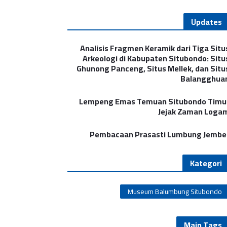
Updates
Analisis Fragmen Keramik dari Tiga Situ
Arkeologi di Kabupaten Situbondo: Situ
Ghunong Panceng, Situs Mellek, dan Situ
Balangghua
Lempeng Emas Temuan Situbondo Timu
Jejak Zaman Loga
Pembacaan Prasasti Lumbung Jembe
Kategori
Museum Balumbung Situbondo
Main Tags